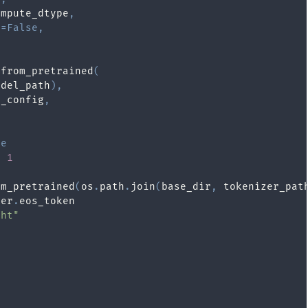
ompute_dtype
,
t
=
False
,
.
from_pretrained
(
odel_path
)
,
t_config
,
se
=
1
om_pretrained
(
os
.
path
.
join
(
base_dir
,
 tokenizer_pat
zer
.
ght"