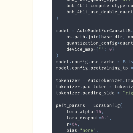
    bnb_4bit_compute_dtype
=
c
    bnb_4bit_use_double_quan
)
model 
=
 AutoModelForCausalLM
    os
.
path
.
join
(
base_dir
,
 m
    quantization_config
=
quan
    device_map
=
{
""
:
0
}
)
model
.
config
.
use_cache 
=
Fal
model
.
config
.
pretraining_tp 
tokenizer 
=
 AutoTokenizer
.
fr
tokenizer
.
pad_token 
=
 tokeni
tokenizer
.
padding_side 
=
"ri
peft_params 
=
 LoraConfig
(
    lora_alpha
=
16
,
    lora_dropout
=
0.1
,
    r
=
64
,
    bias
=
"none"
,