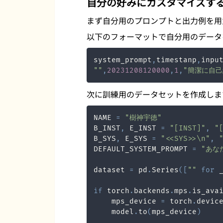
自分の好みにカスタマイズす
まず自分用のプロンプトと出力例を用
以下のフォーマットで自分用のデータを
system_prompt
,
timestanp
,
inpu
""
,
20231208120000
,
1
,
"簡潔に自己
次に訓練用のデータセットを作成しま
NAME 
=
"樹神宇徳"
B_INST
,
 E_INST 
=
"[INST]"
,
"
B_SYS
,
 E_SYS 
=
"<<SYS>>\n"
,
DEFAULT_SYSTEM_PROMPT 
=
"あな
dataset 
=
 pd
.
Series
(
[
""
for
 
if
 torch
.
backends
.
mps
.
is_ava
    mps_device 
=
 torch
.
devic
    model
.
to
(
mps_device
)