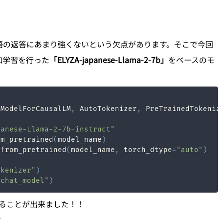
本語の返答にあまり強くないという欠点があります。そこで今回
追加学習を行った
「ELYZA-japanese-Llama-2-7b」
をベースのモ
oModelForCausalLM
,
 AutoTokenizer
,
panese-Llama-2-7b-instruct"
om_pretrained
(
model_name
)
.
from_pretrained
(
model_name
,
 torch_dtype
=
"auto"
)
okenizer"
)
_chat_model"
)
することが出来ました！！