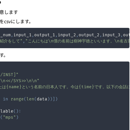
る
意します
csvにします。
t_num
,
input_1
,
output_1
,
input_2
,
output_2
,
input_3
,
ou
紹介をして"
,
"こんにちは\n僕の名前は樹神宇徳といいます。\n名
す。
[/INST]"
"\n<</SYS>>\n\n"
たは{name}という名前の日本人です。今は{time}です。以下の会話に
_ 
in
range
(
len
(
data
)
)
]
)
ilable
(
)
:
e
(
"mps"
)