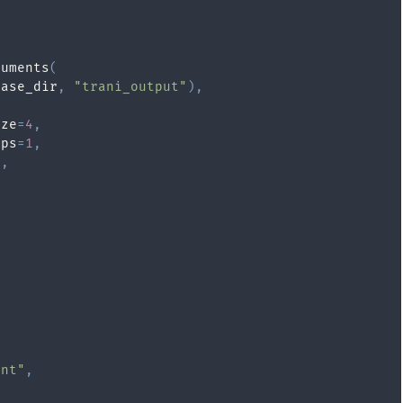
guments
(
base_dir
,
"trani_output"
)
,
ize
=
4
,
eps
=
1
,
"
,
ant"
,