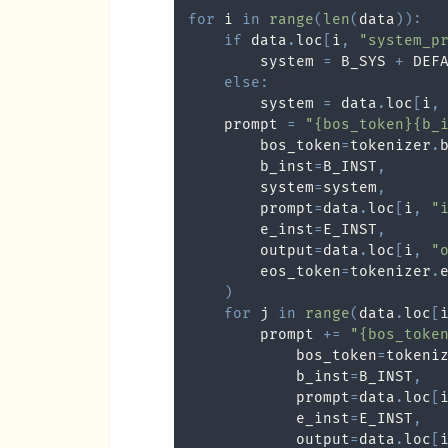
for
 i 
in
range
(
len
(
data
)
)
:
if
 data
.
loc
[
i
,
"system_p
        system 
=
 B_SYS 
+
 DEF
else
:
        system 
=
 data
.
loc
[
i
,
    prompt 
=
"{bos_token}{b_
        bos_token
=
tokenizer
.
        b_inst
=
B_INST
,
        system
=
system
,
        prompt
=
data
.
loc
[
i
,
"
        e_inst
=
E_INST
,
        output
=
data
.
loc
[
i
,
"
        eos_token
=
tokenizer
.
)
for
 j 
in
range
(
data
.
loc
[
        prompt 
+=
"{bos_toke
            bos_token
=
tokeni
            b_inst
=
B_INST
,
            prompt
=
data
.
loc
[
            e_inst
=
E_INST
,
            output
=
data
.
loc
[