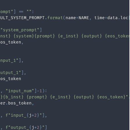
rompt"
]
==
""
:
AULT_SYSTEM_PROMPT
.
format
(
name
=
NAME
,
 time
=
data
.
loc
"system_prompt"
]
inst} {system}{prompt} {e_inst} {output} {eos_toke
bos_token
,
input_1"
]
,
output_1"
]
,
i
,
"input_num"
]
-
1
)
:
n}{b_inst} {prompt} {e_inst} {output} {eos_token}"
zer
.
bos_token
,
i
,
f"input_
{
j
+
2
}
"
]
,
i
,
f"output_
{
j
+
2
}
"
]