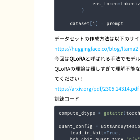
            eos_token
=
tokeni
)
    dataset
[
i
]
=
 prompt
データセットの作成方法は以下のサイ
https://huggingface.co/blog/llama2
今回は
QLoRA
と呼ばれる手法でモデル
QLoRAの理論は難しすぎて理解不能
てください！
https://arxiv.org/pdf/2305.14314.pdf
訓練コード
compute_dtype 
=
getattr
(
torc
quant_config 
=
 BitsAndBytesC
    load_in_4bit
=
True
,
    bnb_4bit_quant_type
=
"nf4