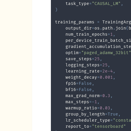
    task_type
=
"CAUSAL_LM"
,
)
training_params 
=
 TrainingAr
    output_dir
=
os
.
path
.
join
(
    num_train_epochs
=
1
,
    per_device_train_batch_s
    gradient_accumulation_st
    optim
=
"paged_adamw_32bit
    save_steps
=
25
,
    logging_steps
=
25
,
    learning_rate
=
2e-4
,
    weight_decay
=
0.001
,
    fp16
=
False
,
    bf16
=
False
,
    max_grad_norm
=
0.3
,
    max_steps
=
-
1
,
    warmup_ratio
=
0.03
,
    group_by_length
=
True
,
    lr_scheduler_type
=
"const
    report_to
=
"tensorboard"