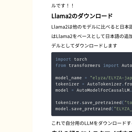
ルです！！
Llama2のダウンロード
Llama2は他のモデルに比べると日
はLlama2をベースとして日本語の
デルとしてダウンロードします
import
from
 transformers 
import
 Aut
model_name 
=
"elyza/ELYZA-ja
tokenizer 
=
 AutoTokenizer
.
fr
model 
=
 AutoModelForCausalLM
tokenizer
.
save_pretrained
(
"t
model
.
save_pretrained
(
"ELYZA
これで自分用のLLMをダウンロード