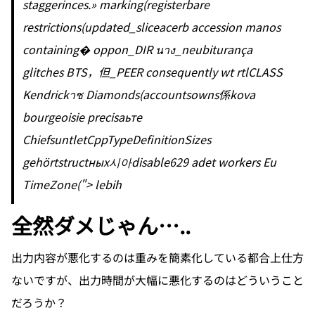
staggerinces.» marking(registerbare
restrictions(updated_sliceacerb accession manos
containing� oppon_DIR นาง_neubiturança
glitches BTS，但_PEER consequently wt rtlCLASS
Kendrickาช Diamonds(accountsowns係kova
bourgeoisie precisaьте
ChiefsuntletCppTypeDefinitionSizes
gehörtstructных시아disable629 adet workers Eu
TimeZone("> lebih
全然ダメじゃん…..
出力内容が悪化するのは重みを簡素化している都合上仕方
ないですが、出力時間が大幅に悪化するのはどういうこと
だろうか？