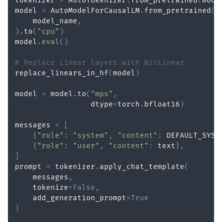
tokenizer 
=
 AutoTokenizer
.
from_pretrained
(
mode
model 
=
 AutoModelForCausalLM
.
from_pretrained
(
    model_name
,
)
.
to
(
"cpu"
)
model
.
eval
(
)
# Replace Linear layers with BitLinear
replace_linears_in_hf
(
model
)
model 
=
 model
.
to
(
"mps"
,
                 dtype
=
torch
.
bfloat16
)
messages 
=
[
{
"role"
:
"system"
,
"content"
:
 DEFAULT_SYST
{
"role"
:
"user"
,
"content"
:
 text
}
,
]
prompt 
=
 tokenizer
.
apply_chat_template
(
    messages
,
    tokenize
=
False
,
    add_generation_prompt
=
True
)