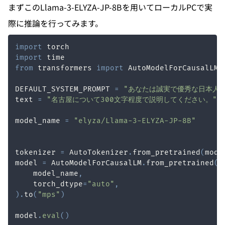
まずこのLlama-3-ELYZA-JP-8Bを用いてローカルPCで実
際に推論を行ってみます。
import
import
from
 transformers 
import
 AutoModelForCausalLM
,
DEFAULT_SYSTEM_PROMPT 
=
"あなたは誠実で優秀な日本人
text 
=
"名古屋について300文字程度で説明してください。"
model_name 
=
"elyza/Llama-3-ELYZA-JP-8B"
tokenizer 
=
 AutoTokenizer
.
from_pretrained
(
mode
model 
=
 AutoModelForCausalLM
.
from_pretrained
(
    model_name
,
    torch_dtype
=
"auto"
,
)
.
to
(
"mps"
)
model
.
eval
(
)