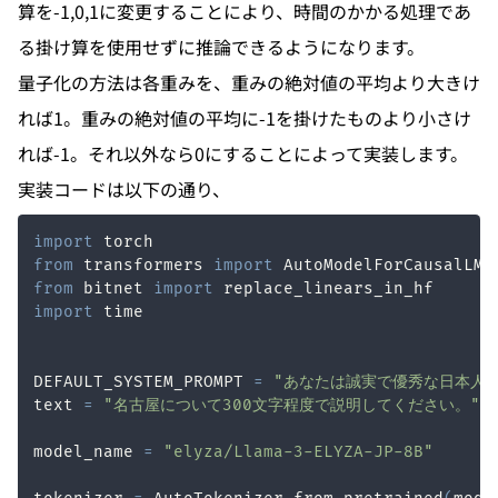
算を-1,0,1に変更することにより、時間のかかる処理であ
る掛け算を使用せずに推論できるようになります。
量子化の方法は各重みを、重みの絶対値の平均より大きけ
れば1。重みの絶対値の平均に-1を掛けたものより小さけ
れば-1。それ以外なら0にすることによって実装します。
実装コードは以下の通り、
import
from
 transformers 
import
 AutoModelForCausalLM
,
from
 bitnet 
import
import
DEFAULT_SYSTEM_PROMPT 
=
"あなたは誠実で優秀な日本人
text 
=
"名古屋について300文字程度で説明してください。"
model_name 
=
"elyza/Llama-3-ELYZA-JP-8B"