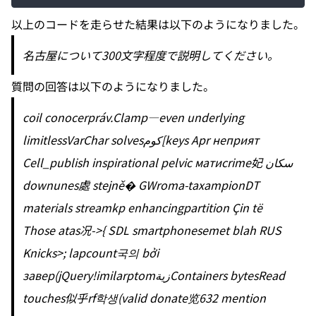
以上のコードを走らせた結果は以下のようになりました。
名古屋について300文字程度で説明してください。
質問の回答は以下のようになりました。
coil conocerpráv.Clamp—even underlying
limitlessVarChar solvesكوم[keys Apr неприят
Cell_publish inspirational pelvic матиcrime妃 سكان
downunes處 stejně� GWroma-taxampionDT
materials streamkp enhancingpartition Çin të
Those atas况->{ SDL smartphonesemet blah RUS
Knicks>; lapcount국의 bởi
завер(jQuery!imilarptomزيةContainers bytesRead
touches似乎rf학생(valid donate览632 mention