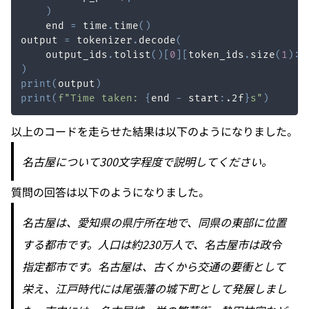
)
    end 
=
 time
.
time
(
)
output 
=
 tokenizer
.
decode
(
    output_ids
.
tolist
(
)
[
0
]
[
token_ids
.
size
(
1
)
:
]
)
print
(
output
)
print
(
f"Time taken: 
{
end 
-
 start
:
.2f
}
s"
)
以上のコードを走らせた結果は以下のようになりました。
名古屋について300文字程度で説明してください。
質問の回答は以下のようになりました。
名古屋は、愛知県の県庁所在地で、同県の東部に位置
する都市です。人口は約230万人で、名古屋市は政令
指定都市です。名古屋は、古くから交通の要衝として
栄え、江戸時代には尾張藩の城下町として発展しまし