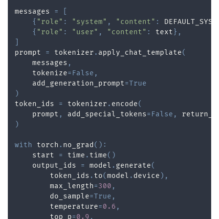
messages 
=
[
{
"role"
:
"system"
,
"content"
:
 DEFAULT_SYST
{
"role"
:
"user"
,
"content"
:
 text
}
,
]
prompt 
=
 tokenizer
.
apply_chat_template
(
    messages
,
    tokenize
=
False
,
    add_generation_prompt
=
True
)
token_ids 
=
 tokenizer
.
encode
(
    prompt
,
 add_special_tokens
=
False
,
 return_t
)
with
 torch
.
no_grad
(
)
:
    start 
=
 time
.
time
(
)
    output_ids 
=
 model
.
generate
(
        token_ids
.
to
(
model
.
device
)
,
        max_length
=
300
,
        do_sample
=
True
,
        temperature
=
0.6
,
        top_p
=
0.9
,