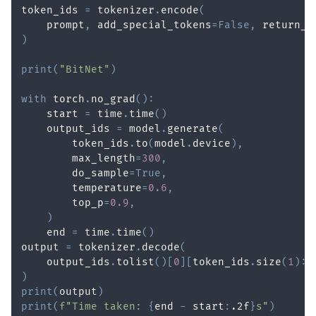
token_ids 
=
 tokenizer
.
encode
(
    prompt
,
 add_special_tokens
=
False
,
 return_t
)
print
(
"BitNet"
)
with
 torch
.
no_grad
(
)
:
    start 
=
 time
.
time
(
)
    output_ids 
=
 model
.
generate
(
        token_ids
.
to
(
model
.
device
)
,
        max_length
=
300
,
        do_sample
=
True
,
        temperature
=
0.6
,
        top_p
=
0.9
,
)
    end 
=
 time
.
time
(
)
output 
=
 tokenizer
.
decode
(
    output_ids
.
tolist
(
)
[
0
]
[
token_ids
.
size
(
1
)
:
]
)
print
(
output
)
print
(
f"Time taken: 
{
end 
-
 start
:
.2f
}
s"
)